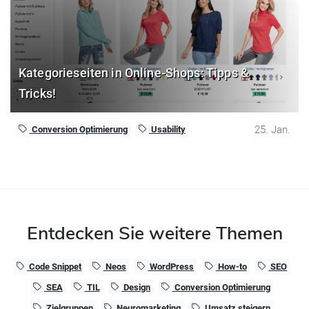
Kategorieseiten in Online-Shops: Tipps &
Tricks!
25. Jan.
Conversion Optimierung
Usability
Entdecken Sie weitere Themen
Code Snippet
Neos
WordPress
How-to
SEO
SEA
TIL
Design
Conversion Optimierung
Zielgruppen
Neuromarketing
Umsatz steigern